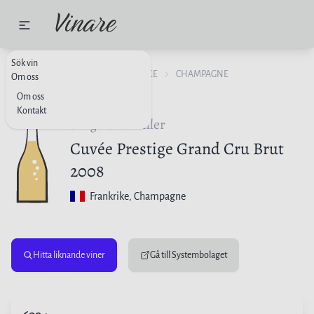
Sök vin
MOUSSERANDE VIN
FRANKRIKE
CHAMPAGNE
Om oss
Om oss
Kontakt
Serge Gaudriller
Cuvée Prestige Grand Cru Brut
2008
Frankrike
, Champagne
Hitta liknande viner
Gå till Systembolaget