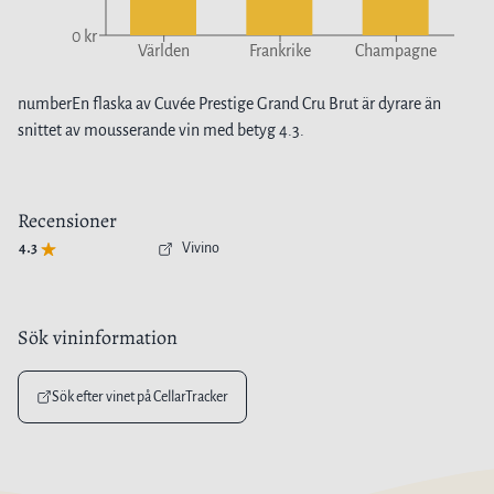
0 kr
Världen
Frankrike
Champagne
number
En flaska av
Cuvée Prestige Grand Cru Brut
är
dyrare
än
snittet av
mousserande vin
med betyg
4.3
.
Recensioner
4.3
Vivino
Sök vininformation
Sök efter vinet på CellarTracker