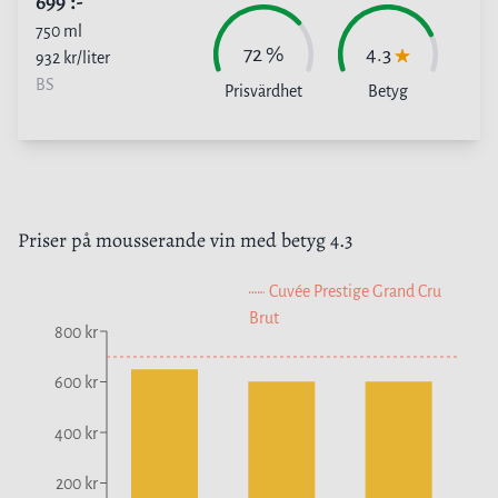
699
:-
750
ml
72
%
4.3
932
kr/liter
BS
Prisvärdhet
Betyg
Priser på
mousserande vin
med betyg
4.3
Cuvée Prestige Grand Cru
Brut
800 kr
600 kr
400 kr
200 kr