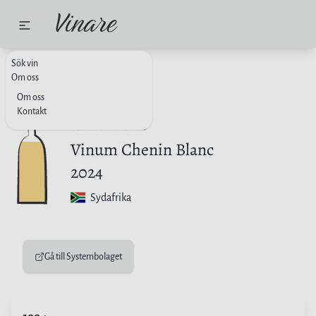
Sök vin
VITT VIN
SYDAFRIKA
Om oss
Om oss
Kontakt
Radford Dale
Vinum Chenin Blanc
2024
Sydafrika
Gå till Systembolaget