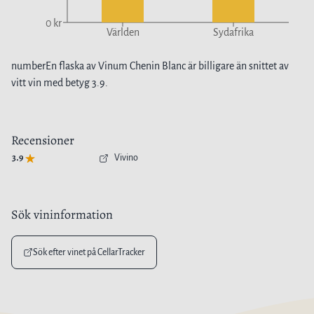
0 kr
Världen
Sydafrika
number
En flaska av
Vinum Chenin Blanc
är
billigare
än snittet av
vitt vin
med betyg
3.9
.
Recensioner
3.9
Vivino
Sök vininformation
Sök efter vinet på CellarTracker