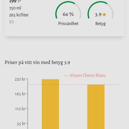
199
:-
750
ml
64
%
3.9
265
kr/liter
BS
Prisvärdhet
Betyg
Priser på
vitt vin
med betyg
3.9
Vinum Chenin Blanc
220 kr
165 kr
110 kr
55 kr