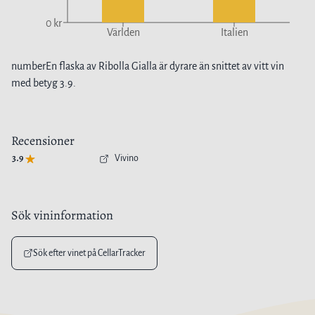
0 kr
Världen
Italien
number
En flaska av
Ribolla Gialla
är
dyrare
än snittet av
vitt vin
med betyg
3.9
.
Recensioner
3.9
Vivino
Sök vininformation
Sök efter vinet på CellarTracker