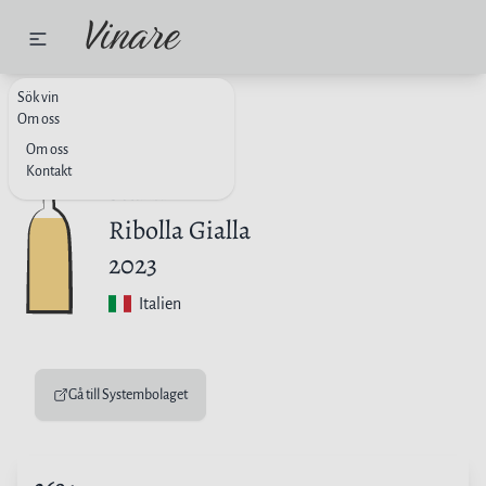
Sök vin
VITT VIN
ITALIEN
Om oss
Om oss
Kontakt
Sturm
Ribolla Gialla
2023
Italien
Gå till Systembolaget