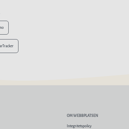
n
ino
larTracker
OM WEBBPLATSEN
Integritetspolicy