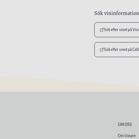
Sök vininformatio
Sök efter vinet på Viv
Sök efter vinet på Cel
OM OSS
Om Vinare