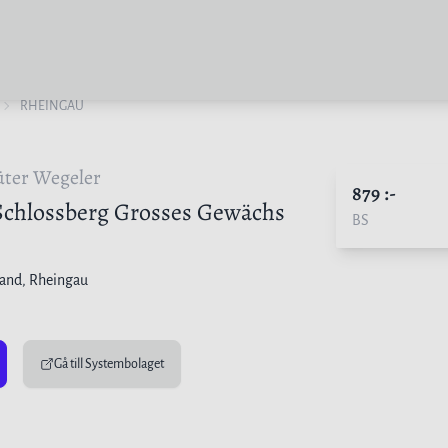
RHEINGAU
ter Wegeler
879
:-
Schlossberg Grosses Gewächs
BS
land
, Rheingau
Gå till Systembolaget