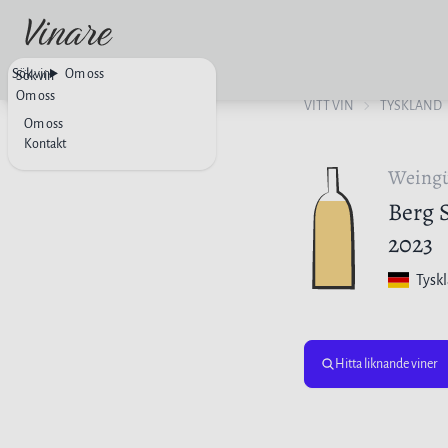
Sök vin
Om oss
Sök vin
Om oss
VITT VIN
TYSKLAND
Om oss
Kontakt
Weingü
Berg 
2023
Tysk
Hitta liknande viner