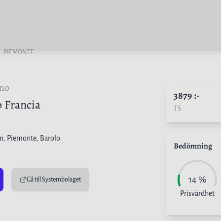
PIEMONTE
no
3879
:-
o Francia
TS
en
, Piemonte, Barolo
Bedömning
14
%
Gå till Systembolaget
Prisvärdhet