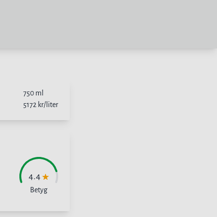
750
ml
5172
kr/liter
4.4
Betyg