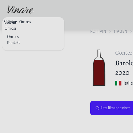
Sök vin
Om oss
Sök vin
Om oss
RÖTT VIN
ITALIEN
Om oss
Kontakt
Conter
Barol
2020
Itali
Hitta liknande viner