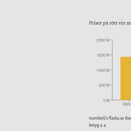
Priser på
rött vin
me
2000 kr
1500 kr
1000 kr
500 kr
0 kr
Värl
number
En flaska av
Bar
betyg
4.4
.