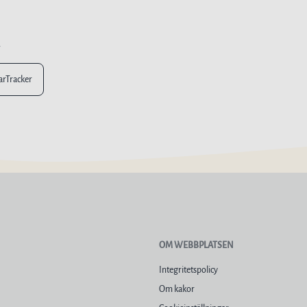
n
larTracker
OM WEBBPLATSEN
Integritetspolicy
Om kakor