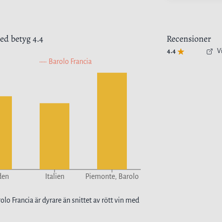
d betyg
4.4
Recensioner
4.4
V
Barolo Francia
den
Italien
Piemonte, Barolo
olo Francia
är
dyrare
än snittet av
rött vin
med