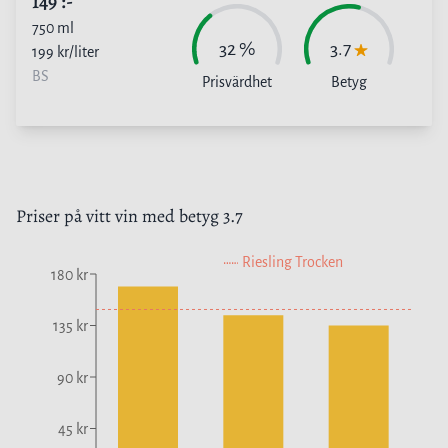
149
:-
750
ml
32
%
3.7
199
kr/liter
BS
Prisvärdhet
Betyg
Priser på
vitt vin
med betyg
3.7
Riesling Trocken
180 kr
135 kr
90 kr
45 kr