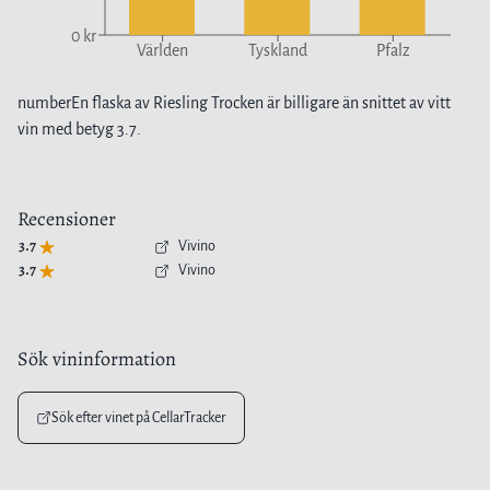
0 kr
Världen
Tyskland
Pfalz
number
En flaska av
Riesling Trocken
är
billigare
än snittet av
vitt
vin
med betyg
3.7
.
Recensioner
3.7
Vivino
3.7
Vivino
Sök vininformation
Sök efter vinet på CellarTracker