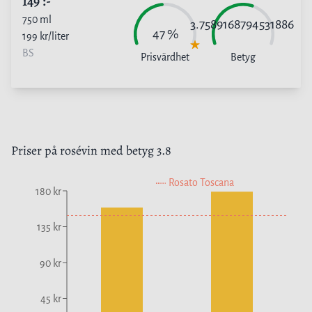
149
:-
750
ml
3.7589168794531886
47
%
199
kr/liter
BS
Prisvärdhet
Betyg
Priser på
rosévin
med betyg
3.8
Rosato Toscana
180 kr
135 kr
90 kr
45 kr