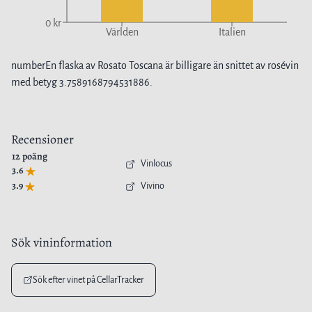
0 kr
Världen
Italien
number
En flaska av
Rosato Toscana
är
billigare
än snittet av
rosévin
med betyg
3.7589168794531886
.
Recensioner
12
poäng
Vinlocus
3.6
3.9
Vivino
Sök vininformation
Sök efter vinet på CellarTracker