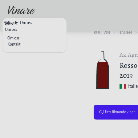
Sök vin
Om oss
Sök vin
Om oss
RÖTT VIN
ITALIEN
Om oss
Kontakt
Az.Agr.
Rosso
2019
Itali
Hitta liknande viner