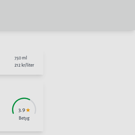
750
ml
212
kr/liter
3.9
Betyg