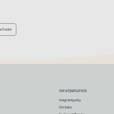
n
larTracker
OM WEBBPLATSEN
Integritetspolicy
Om kakor