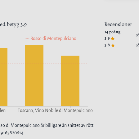
d betyg
3.9
Recensioner
14
poäng
3.9
Rosso di Montepulciano
3.8
den
Toscana, Vino Nobile di Montepulciano
sso di Montepulciano
är
billigare
än snittet av
rött
59163820614
.