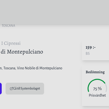
TOSCANA
 I Cipressi
159
:-
 di Montepulciano
BS
en
, Toscana, Vino Nobile di Montepulciano
Bedömning
75
%
Gå till Systembolaget
Prisvärdhet