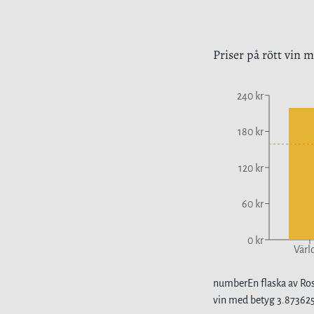
Priser på
rött vin
me
240 kr
180 kr
120 kr
60 kr
0 kr
Värl
number
En flaska av
Ro
vin
med betyg
3.87362