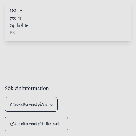
181
:-
750
ml
241
kr/liter
BS
Sök vininformation
Sök efter vinet på Vivino
Sök efter vinet på CellarTracker