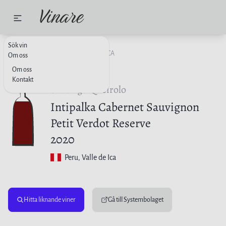
Sök vin
RÖTT VIN
PERU
VALLE DE ICA
Om oss
Om oss
Kontakt
Santiago Queirolo
Intipalka Cabernet Sauvignon
Petit Verdot Reserve
2020
Peru
, Valle de Ica
Hitta liknande viner
Gå till Systembolaget