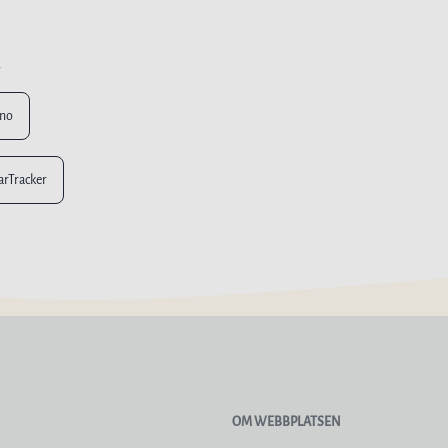
n
ino
larTracker
OM WEBBPLATSEN