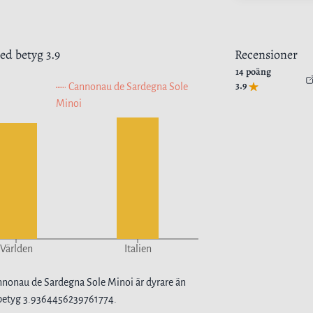
d betyg
3.9
Recensioner
14
poäng
3.9
Cannonau de Sardegna Sole
Minoi
Världen
Italien
nnonau de Sardegna Sole Minoi
är
dyrare
än
betyg
3.9364456239761774
.