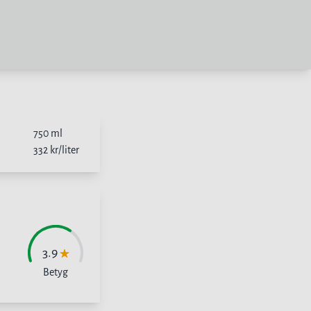
750
ml
332
kr/liter
3.9
Betyg