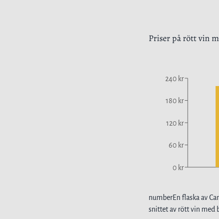
Priser på
rött vin
me
240 kr
180 kr
120 kr
60 kr
0 kr
number
En flaska av
Ca
snittet av
rött vin
med 