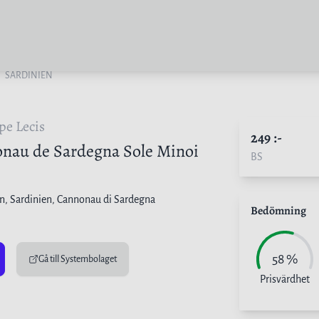
SARDINIEN
pe Lecis
249
:-
nau de Sardegna Sole Minoi
BS
en
, Sardinien, Cannonau di Sardegna
Bedömning
58
%
Gå till Systembolaget
Prisvärdhet