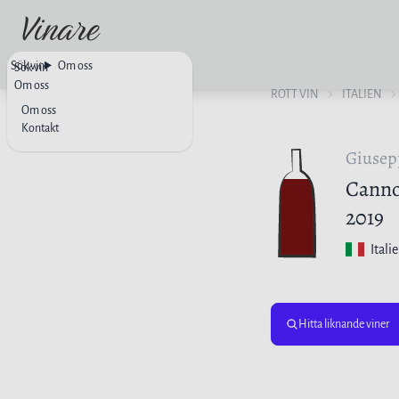
Sök vin
Om oss
Sök vin
Om oss
RÖTT VIN
ITALIEN
Om oss
Kontakt
Giusep
Canno
2019
Itali
Hitta liknande viner