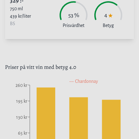
329
:-
750
ml
53
%
4
439
kr/liter
BS
Prisvärdhet
Betyg
Priser på
vitt vin
med betyg
4.0
Chardonnay
260 kr
195 kr
130 kr
65 kr