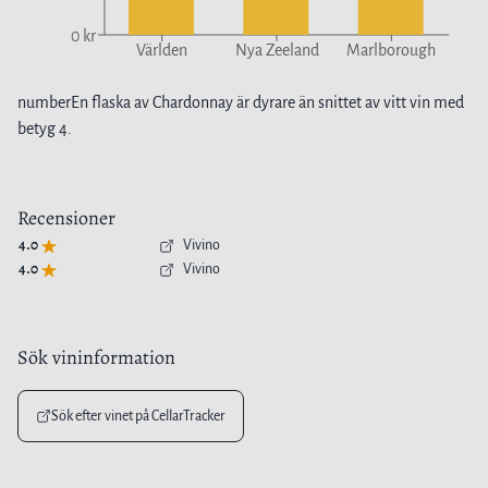
0 kr
Världen
Nya Zeeland
Marlborough
number
En flaska av
Chardonnay
är
dyrare
än snittet av
vitt vin
med
betyg
4
.
Recensioner
4.0
Vivino
4.0
Vivino
Sök vininformation
Sök efter vinet på CellarTracker