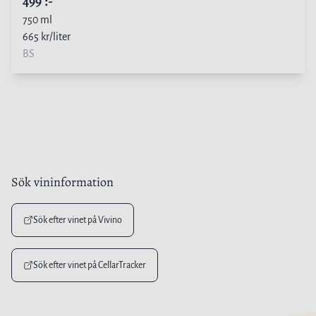
499
:-
750
ml
665
kr/liter
BS
Sök vininformation
Sök efter vinet på Vivino
Sök efter vinet på CellarTracker