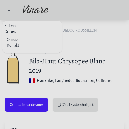
Sök vin
VITT VIN
FRANKRIKE
LANGUEDOC-ROUSSILLON
Om oss
Om oss
Kontakt
M.Chapoutier
Bila-Haut Chrysopee Blanc
2019
Frankrike
, Languedoc-Roussillon, Collioure
Hitta liknande viner
Gå till Systembolaget