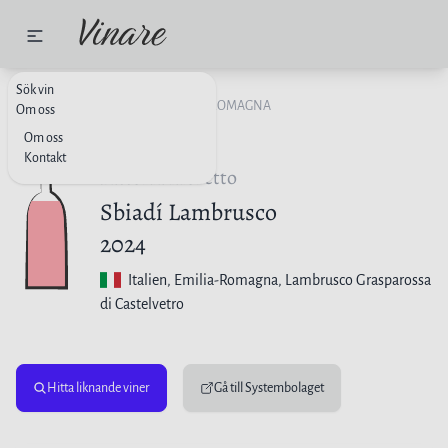
Sök vin
ROSÉVIN
ITALIEN
EMILIA-ROMAGNA
Om oss
Om oss
Kontakt
Fattoria Moretto
Sbiadí Lambrusco
2024
Italien
, Emilia-Romagna, Lambrusco Grasparossa
di Castelvetro
Hitta liknande viner
Gå till Systembolaget