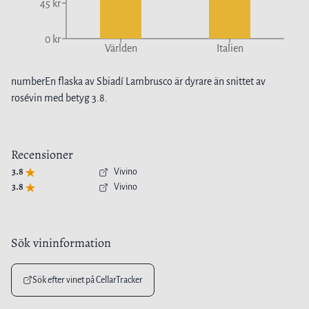
45 kr
0 kr
Världen
Italien
number
En flaska av
Sbiadí Lambrusco
är
dyrare
än snittet av
rosévin
med betyg
3.8
.
Recensioner
3.8
Vivino
3.8
Vivino
Sök vininformation
Sök efter vinet på CellarTracker