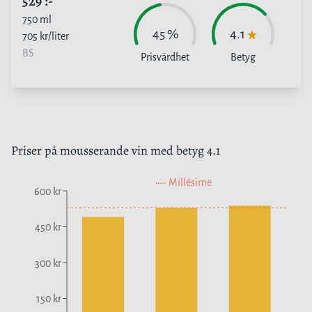
529
:-
750
ml
45
%
4.1
705
kr/liter
BS
Prisvärdhet
Betyg
Priser på
mousserande vin
med betyg
4.1
Millésime
600 kr
450 kr
300 kr
150 kr