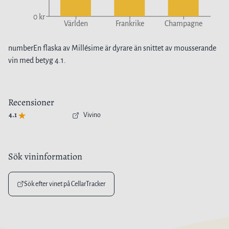
0 kr
Världen
Frankrike
Champagne
number
En flaska av
Millésime
är
dyrare
än snittet av
mousserande
vin
med betyg
4.1
.
Recensioner
4.1
Vivino
Sök vininformation
Sök efter vinet på CellarTracker