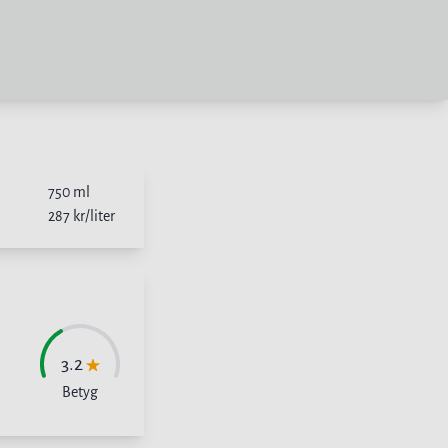
750
ml
287
kr/liter
3.2
Betyg