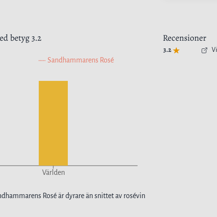
d betyg
3.2
Recensioner
3.2
V
Sandhammarens Rosé
Världen
ndhammarens Rosé
är
dyrare
än snittet av
rosévin