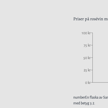
Priser på
rosévin
me
100 kr
75 kr
50 kr
25 kr
0 kr
number
En flaska av
Sa
med betyg
3.2
.