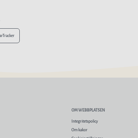
n
larTracker
OM WEBBPLATSEN
Integritetspolicy
Om kakor