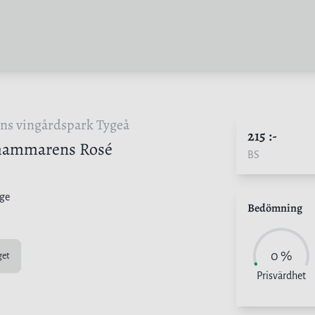
ens vingårdspark Tygeå
215
:-
hammarens Rosé
BS
ige
Bedömning
0
%
get
Prisvärdhet