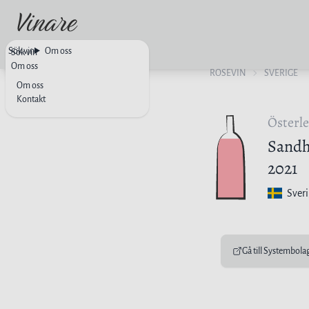
Sök vin
Om oss
Sök vin
Om oss
ROSÉVIN
SVERIGE
Om oss
Kontakt
Österl
Sand
2021
Sver
Gå till Systembola