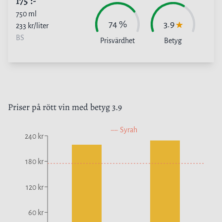
175
:-
750
ml
74
%
3.9
233
kr/liter
BS
Prisvärdhet
Betyg
Priser på
rött vin
med betyg
3.9
Syrah
240 kr
180 kr
120 kr
60 kr