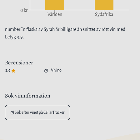
0 kr
Världen
Sydafrika
number
En flaska av
Syrah
är
billigare
än snittet av
rött vin
med
betyg
3.9
.
Recensioner
3.9
Vivino
Sök vininformation
Sök efter vinet på CellarTracker