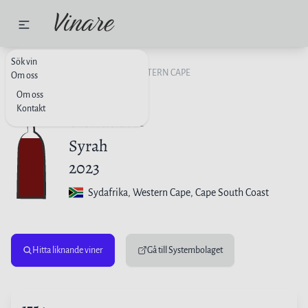
Sök vin
RÖTT VIN
SYDAFRIKA
WESTERN CAPE
Om oss
Om oss
Kontakt
Gabrielskloof
Syrah
2023
Sydafrika
, Western Cape, Cape South Coast
Hitta liknande viner
Gå till Systembolaget