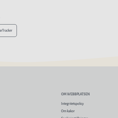
n
larTracker
OM WEBBPLATSEN
Integritetspolicy
Om kakor