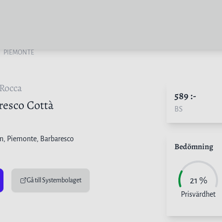
PIEMONTE
 Rocca
589
:-
resco Cottà
BS
en
, Piemonte, Barbaresco
Bedömning
21
%
Gå till Systembolaget
Prisvärdhet