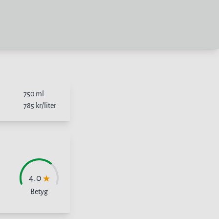
750
ml
785
kr/liter
4.0
Betyg