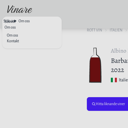
Sök vin
Om oss
Sök vin
Om oss
RÖTT VIN
ITALIEN
Om oss
Kontakt
Albino
Barba
2022
Itali
Hitta liknande viner