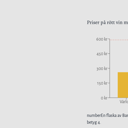
Priser på
rött vin
me
600 kr
450 kr
300 kr
150 kr
0 kr
Värl
number
En flaska av
Bar
betyg
4
.