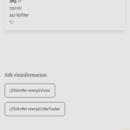
185
:-
750
ml
247
kr/liter
BS
Sök vininformation
Sök efter vinet på Vivino
Sök efter vinet på CellarTracker