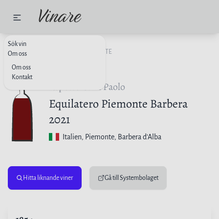
Sök vin
RÖTT VIN
ITALIEN
PIEMONTE
Om oss
Om oss
Kontakt
Repetto Gian Paolo
Equilatero Piemonte Barbera
2021
Italien
, Piemonte, Barbera d'Alba
Hitta liknande viner
Gå till Systembolaget