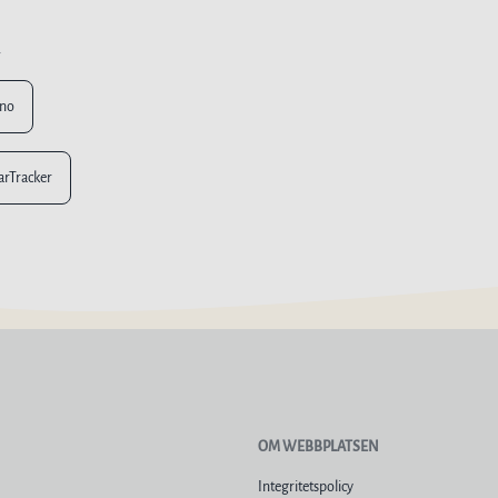
n
ino
larTracker
OM WEBBPLATSEN
Integritetspolicy