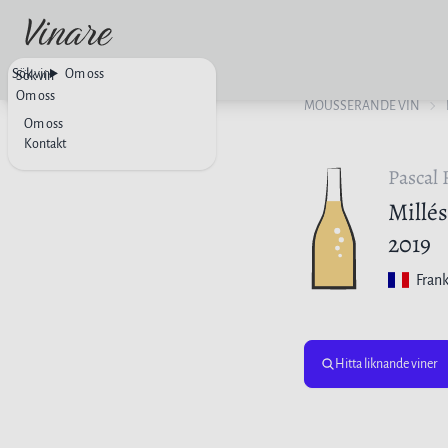
Sök vin
Om oss
Sök vin
Om oss
MOUSSERANDE VIN
Om oss
Kontakt
Pascal
Millé
2019
Frank
Hitta liknande viner