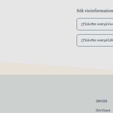
Sök vininformatio
Sök efter vinet på Viv
Sök efter vinet på Cel
OM OSS
Om Vinare