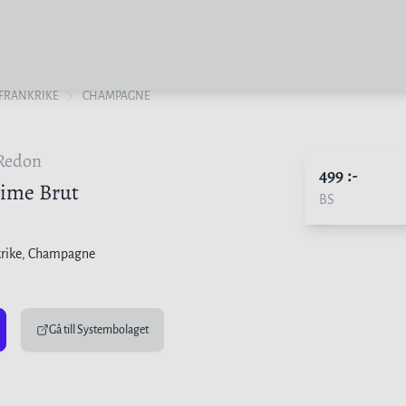
FRANKRIKE
CHAMPAGNE
 Redon
499
:-
sime Brut
BS
rike
, Champagne
Gå till Systembolaget