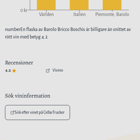
0 kr
Världen
Italien
Piemonte, Barolo
number
En flaska av
Barolo Bricco Boschis
är
billigare
än snittet av
rött vin
med betyg
4.2
.
Recensioner
4.2
Vivino
Sök vininformation
Sök efter vinet på CellarTracker