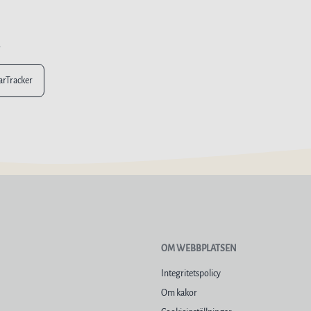
n
larTracker
OM WEBBPLATSEN
Integritetspolicy
Om kakor