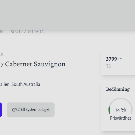
EN
SOUTH AUSTRALIA
ds
3799
:-
07 Cabernet Sauvignon
TS
alien
, South Australia
Bedömning
14
%
Gå till Systembolaget
Prisvärdhet