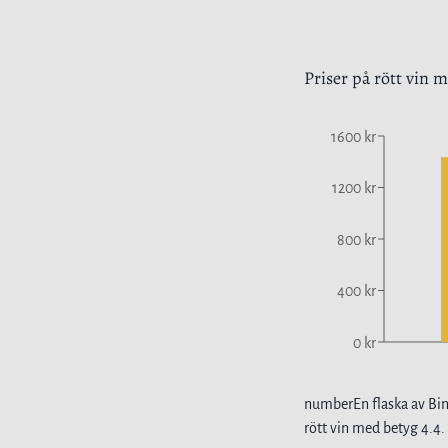
Priser på
rött vin
me
1600 kr
1200 kr
800 kr
400 kr
0 kr
number
En flaska av
Bin
rött vin
med betyg
4.4
.