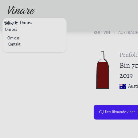
Sök vin
Om oss
Sök vin
Om oss
RÖTT VIN
AUSTRALI
Om oss
Kontakt
Penfol
Bin 7
2019
Austr
Hitta liknande viner