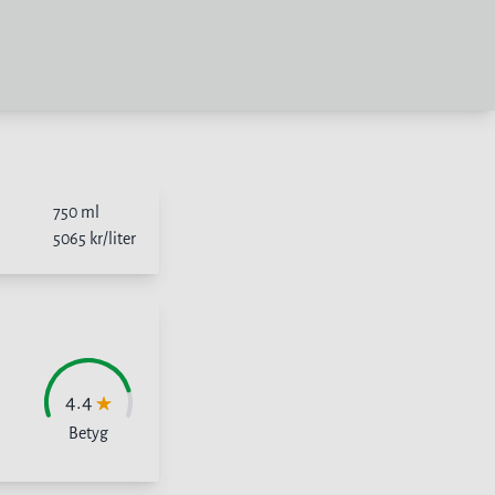
750
ml
5065
kr/liter
4.4
Betyg