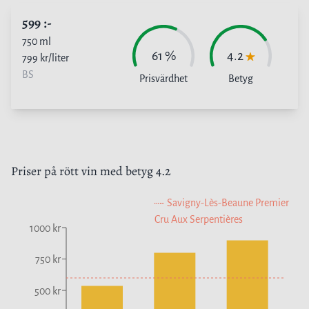
599
:-
750
ml
61
%
4.2
799
kr/liter
BS
Prisvärdhet
Betyg
Priser på
rött vin
med betyg
4.2
Savigny-Lès-Beaune Premier
Cru Aux Serpentières
1000 kr
750 kr
500 kr