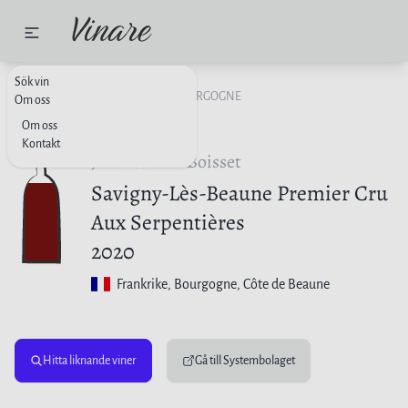
Sök vin
RÖTT VIN
FRANKRIKE
BOURGOGNE
Om oss
Om oss
Kontakt
Jean-Claude Boisset
Savigny-Lès-Beaune Premier Cru
Aux Serpentières
2020
Frankrike
, Bourgogne, Côte de Beaune
Hitta liknande viner
Gå till Systembolaget