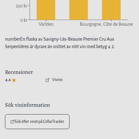
250 kr
0 kr
Världen
Bourgogne, Côte de Beaune
number
En flaska av
Savigny-Lès-Beaune Premier Cru Aux
Serpentières
är
dyrare
än snittet av
rött vin
med betyg
4.2
.
Recensioner
4.2
Vivino
Sök vininformation
Sök efter vinet på CellarTracker