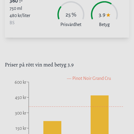
360
:-
750
ml
25
%
3.9
480
kr/liter
BS
Prisvärdhet
Betyg
Priser på
rött vin
med betyg
3.9
Pinot Noir Grand Cru
600 kr
450 kr
300 kr
150 kr