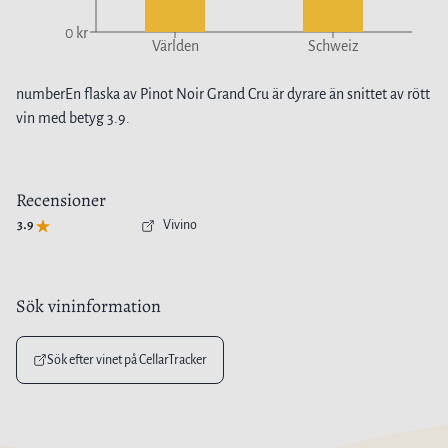
0 kr
Världen
Schweiz
number
En flaska av
Pinot Noir Grand Cru
är
dyrare
än snittet av
rött
vin
med betyg
3.9
.
Recensioner
3.9
Vivino
Sök vininformation
Sök efter vinet på CellarTracker