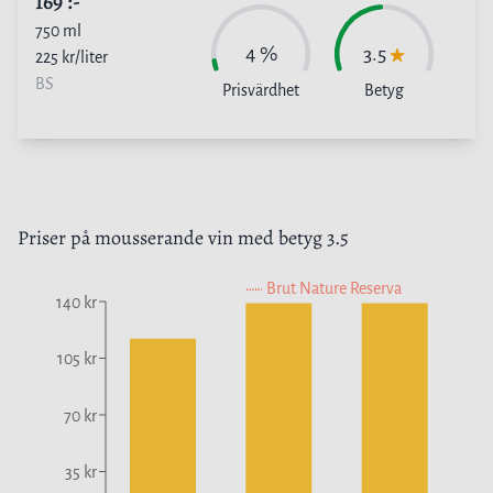
169
:-
750
ml
4
%
3.5
225
kr/liter
BS
Prisvärdhet
Betyg
Priser på
mousserande vin
med betyg
3.5
Brut Nature Reserva
140 kr
105 kr
70 kr
35 kr