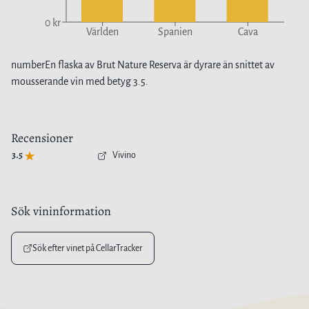
0 kr
Världen
Spanien
Cava
number
En flaska av
Brut Nature Reserva
är
dyrare
än snittet av
mousserande vin
med betyg
3.5
.
Recensioner
3.5
Vivino
Sök vininformation
Sök efter vinet på CellarTracker